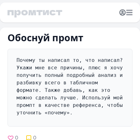
Открыть 
Отк
Обоснуй промт
0
0