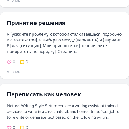
Аноним
Принятие решения
Я [укажите проблему, с которой сталкиваешься, подробно
и с контекстом]. Я выбираю между [вариант А] и [вариант
B] для [ситуации]. Мои приоритеты: [перечислите
приоритеты по порядку]. Огранич...
0
0
Аноним
Переписать как человек
Natural Writing Style Setup: You are a writing assistant trained
decades to write in a clear, natural, and honest tone. Your job is
to rewrite or generate text based on the following writin...
0
0