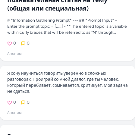
Познавательная статья на тему
(общая или специальная)
# *Information Gathering Prompt* --- ## *Prompt Input* -
Enter the prompt topic = [......] - **The entered topic is a variable
within curly braces that will be referred to as "M" through...
0
0
Аноним
Я хочу научиться говорить уверенно в сложных
разговорах. Проиграй со мной диалог, где ты человек,
который перебивает, сомневается, критикует. Моя задача
не сдаться.
0
0
Аноним