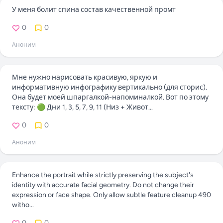
У меня болит спина состав качественной промт
0
0
Аноним
Мне нужно нарисовать красивую, яркую и
информативную инфографику вертикально (для сторис).
Она будет моей шпаргалкой-напоминалкой. Вот по этому
тексту: 🟢 Дни 1, 3, 5, 7, 9, 11 (Низ + Живот...
0
0
Аноним
Enhance the portrait while strictly preserving the subject's
identity with accurate facial geometry. Do not change their
expression or face shape. Only allow subtle feature cleanup 490
witho...
0
0